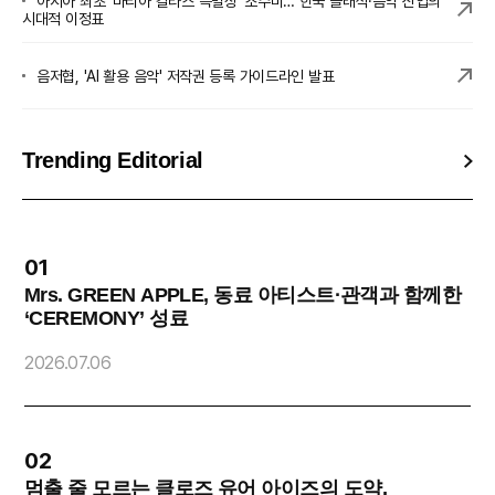
아시아 최초 ‘마리아 칼라스 특별상’ 조수미… 한국 클래식·음악 산업의
시대적 이정표
음저협, 'AI 활용 음악' 저작권 등록 가이드라인 발표
Trending Editorial
01
Mrs. GREEN APPLE, 동료 아티스트·관객과 함께한
‘CEREMONY’ 성료
2
2026.07.06
02
멈출 줄 모르는 클로즈 유어 아이즈의 도약,