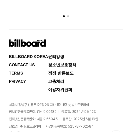
BILLBOARD KOREA
윤리강령
CONTACT US
청소년보호정책
TERMS
정정·반론보도
PRIVACY
고충처리
이용자위원회
서울시 강남구 선릉로121길 29 지하 1층, 1층 ㈜빌보드코리아
정보간행물등록번호:
강남 마00182
등록일:
2024년 9월 12일
인터넷신문등록번호:
서울 아56045
등록일:
2025년 6월 19일
상호명:
㈜빌보드코리아
사업자등록번호:
525-87-02584