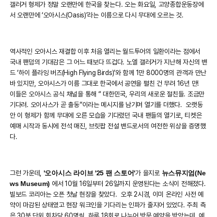
갤러거 형제가 정말 오랜만에 한국을 찾는다. 오는 화요일, 고양종합운동장에
서 오랜만에 ‘오아시스(Oasis)’라는 이름으로 다시 무대에 오르는 것.
역사적인 오아시스 재결합 이후 처음 열리는 월드투어의 일환이라는 점에서
국내 팬덤의 기대감은 그 어느 때보다 뜨겁다. 노엘 갤러거가 지난해 자신의 밴
드 ‘하이 플라잉 버즈(High Flying Birds)’와 함께 1만 8000명의 관객과 만난
바 있지만, 오아시스가 이름 그대로 한국에서 공연을 펼친 건 무려 16년 만!
이들은 오아시스 공식 채널을 통해 “ 대한민국, 우리의 새로운 절친들. 조금만
기다려. 오이사스가 곧 출동”이라는 메시지를 남기며 열기를 더했다. 오랫동
안 이 형제가 함께 무대에 오른 모습을 기다렸던 국내 팬들의 열기로, 티켓은
예매 시작과 동시에 전석 매진, 브릿팝 전설 밴드로서의 여전한 위상을 증명했
다.
그런 가운데,
'오아시스 라이브 '25 팬 스토어'
가 을지로
뉴스뮤지엄(Ne
ws Museum)
에서 10월 16일부터 26일까지 운영된다는 소식이 전해졌다.
빌보드 코리아는 오픈 첫날 현장을 찾았다. 오후 2시경, 이미 온라인 사전 예
약이 마감된 상태였고 현장 워크인을 기다리는 인파가 줄지어 있었다. 주최 측
은 30분 단위 회차당 60명씩, 하루 18회로 나누어 방문 예약을 받았는데, 예