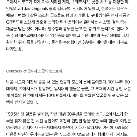
오아시스 로고가 작게 자수 처리된 저지, 스웨트셔츠, 풋볼 셔츠 등 다양한 라
인업의 adidas Originals 협업 컬렉션이 전시되어 있었고, 한쪽에는 마우스
패드나 텀블러 같은 소소한 굿즈들도 함께 자리했다. 구매 방식은 전시 제품의
QR코드를 스캔해 번호를 선택한 뒤 카운터에서 결제하는 시스템. 결제 즉시
제품을 받는 것이 아니라, 영수증과 봉투를 들고 한 층 위로 올라가야 한다. 3
층 수령 데스크에서 직원이 영수증을 확인하고 주문 내역과 포장 상태를 다시
확인한 뒤 제품을 전달한다. 물건을 수령했다면 3층에서 계단을 내려 외부로
나가면 끝!
Courtesy of 오아시스 공식 팬스토어
밖을 나오자 여전히 줄을 서 있는 팬들의 모습이 눈에 들어왔다. 10대부터 50
대까지, 오아시스가 활동하던 동시대의 팬들은 물론, 그 부재의 시간 동안 새롭
게 이들의 음악에 빠져든 10대 팬들까지. 세대를 초월한 얼굴들 위로 같은 설
렘이 번지고 있었다.
1995년 첫 앨범을 발매한, 작년 데뷔 30주년을 맞이한 밴드. 오아시스가 한
국을 찾지 않은 긴 시간 동안에도 여전히 단단한 팀을 향한 국패 팬들의 애정은
여전했다. 심지어 새로운 세대까지 품으며, 시대가 달라져도 여전히 사람들의
마음을 단단히 묶어두고 있는 음악. 그것이야말로 갤러거 형제가 지금까지도