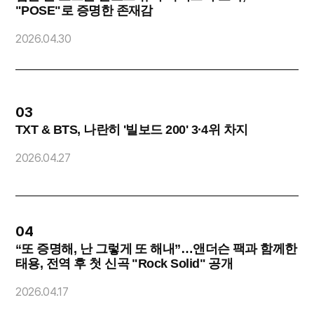
"POSE"로 증명한 존재감
O
2026.04.30
2
03
TXT & BTS, 나란히 '빌보드 200' 3·4위 차지
2026.04.27
2
04
“또 증명해, 난 그렇게 또 해내”…앤더슨 팩과 함께한
태용, 전역 후 첫 신곡 "Rock Solid" 공개
2
2026.04.17