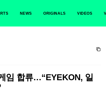
RTS
NEWS
ORIGINALS
VIDEOS
게임 합류…“EYEKON, 일
”