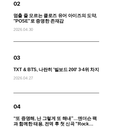
02
멈출 줄 모르는 클로즈 유어 아이즈의 도약,
방
"POSE"로 증명한 존재감
“
2026.04.30
2
0
03
화
TXT & BTS, 나란히 '빌보드 200' 3·4위 차지
2026.04.27
2
04
“또 증명해, 난 그렇게 또 해내”…앤더슨 팩
코
과 함께한 태용, 전역 후 첫 신곡 "Rock