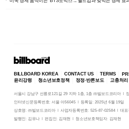
미국 경제 움직이는 ‘BTS노믹스’... 월드컵과 맞먹는 경제 효
BILLBOARD KOREA
CONTACT US
TERMS
PR
윤리강령
청소년보호정책
정정·반론보도
고충처리
서울시 강남구 선릉로121길 29 지하 1층, 1층 ㈜빌보드코리아
인터넷신문등록번호:
서울 아56045
등록일:
2025년 6월 19일
상호명:
㈜빌보드코리아
사업자등록번호:
525-87-02584
대표
발행인:
김유나
편집인:
김재현
청소년보호책임자:
김재현