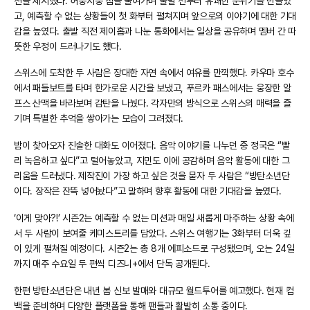
션을 제시했다. 허둥지둥 짐을 줄여가며 출발 전부터 유쾌한 분위기를 만들었
고, 예측할 수 없는 상황들이 첫 화부터 펼쳐지며 앞으로의 이야기에 대한 기대
감을 높였다. 출발 직전 제이홉과 나눈 통화에서는 일상을 공유하며 멤버 간 따
뜻한 우정이 드러나기도 했다.
스위스에 도착한 두 사람은 장대한 자연 속에서 여유를 만끽했다. 카우마 호수
에서 패들보트를 타며 한가로운 시간을 보냈고, 푸르카 패스에서는 웅장한 알
프스 산맥을 바라보며 감탄을 나눴다. 각자만의 방식으로 스위스의 매력을 즐
기며 특별한 추억을 쌓아가는 모습이 그려졌다.
밤이 찾아오자 진솔한 대화도 이어졌다. 음악 이야기를 나누던 중 정국은 “빨
리 녹음하고 싶다”고 털어놓았고, 지민도 이에 공감하며 음악 활동에 대한 그
리움을 드러냈다. 제작진이 가장 하고 싶은 것을 묻자 두 사람은 “방탄소년단
이다. 장작은 잔뜩 넣어놨다”고 말하며 향후 활동에 대한 기대감을 높였다.
‘이게 맞아?!’ 시즌2는 예측할 수 없는 미션과 매일 새롭게 마주하는 상황 속에
서 두 사람이 보여줄 케미스트리를 담았다. 스위스 여행기는 3화부터 더욱 깊
이 있게 펼쳐질 예정이다. 시즌2는 총 8개 에피소드로 구성됐으며, 오는 24일
까지 매주 수요일 두 편씩 디즈니+에서 단독 공개된다.
한편 방탄소년단은 내년 봄 신보 발매와 대규모 월드투어를 예고했다. 현재 컴
백을 준비하며 다양한 플랫폼을 통해 팬들과 활발히 소통 중이다.