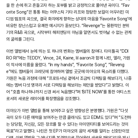
을 한 손에 쥐고 흔들고자 하는 포부를 밝고 긍정적으로 풀어낸 곡이다. “Fav
orite Song”은 통통 튀는 어쿠스틱 기타 리프와 청량한 보컬이 어우러진 미
디엄 템포의 곡으로, 결국 화자에게 향하는 상대의 마음을 ‘Favorite Song’에
비유한 장난스럽고 유쾌한 메시지가 돋보인다. “Revenge”는 몽환적인 분위
기의 R&B 곡으로, 시작부터 해피엔딩이 아님을 알면서도 벗어날 수 없는 관계
의 굴레를 그린다.
이번 앨범에서 눈에 띄는 또 하나의 변화는 멤버들의 참여다. 타이틀곡 “DDI
RO RI”에는 TEDDY, Vince, 24, Kaine, lil aaron과 함께 나린, 엘라, 가원
이 작사에 이름을 올렸다. “In my hands”, “Favorite Song”, “Reveng
e”에도 멤버들이 크레딧에 참여하며 앨범 곳곳에 미야오의 목소리를 더했다.
가원은 녹음 과정에 대해 “프로듀서님 곁에서 조금씩 디렉팅을 해보다가, 나중
에는 멤버 다섯 명끼리 서로 디렉팅을 해보라는 제안을 받았다”고 밝혔다. 이
어 “호흡 하나하나까지 신경 써서 녹음했다”며 ‘BITE NOW’를 통한 아티스트
로서의 새로운 레이어를 확장했음을 강조했다.
미야오가 이번 앨범을 통해 보여주고 싶은 방향성은 분명했다. 가원은 “다섯
곡이 모두 다른 매력을 보여주는 만큼 클래식도 있고 EDM도 있다”며 “도전하
는 당당함, 자신감, 모든 장르를 할 수 있다는 아이덴티티를 보여드리는 것이
목표”라고 말했다. 나린은 첫 EP가 미야오의 음악 세계를 알리는 신호탄이었
다면, 이번 앨범은 그 에너지를 본격적으로 끌어올려 새로운 패러다임을 제시