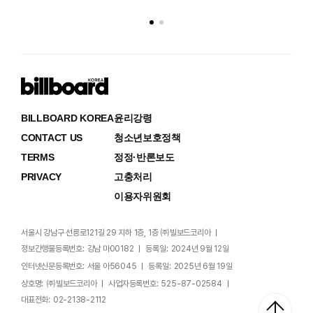
BILLBOARD KOREA
윤리강령
CONTACT US
청소년보호정책
TERMS
정정·반론보도
PRIVACY
고충처리
이용자위원회
서울시 강남구 선릉로121길 29 지하 1층, 1층 ㈜빌보드코리아
정보간행물등록번호:
강남 마00182
등록일:
2024년 9월 12일
인터넷신문등록번호:
서울 아56045
등록일:
2025년 6월 19일
상호명:
㈜빌보드코리아
사업자등록번호:
525-87-02584
대표전화:
02-2138-2112