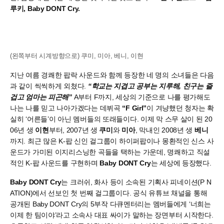
루키, Baby DONT Cry.
(왼쪽부터 시계방향으로) 쿠미, 미아, 베니, 이현
지난 여름 경쾌한 팝락 사운드와 함께 등장한 네 명의 소녀들은 다음
과 같이 씩씩하게 외쳤다.
“학교는 지겹고 공부는 지루해, 친구는 즐
겁고 엄마는 피곤해”
A부터 F까지, 세상의 기준으로 나를 평가해도
나는 나를 믿고 나아가겠다는 데뷔곡
“F Girl”
이 겨냥했던 청자는 확
실히 ‘어른들’이 아닌 멤버들의 또래들이다. 이제 막 스무 살이 된 20
06년 생
이현
부터, 2007년 생
쿠미
와
미아
, 막내인 2008년 생
베니
까지. 최근 많은 K-팝 신인 걸그룹이 하이퍼팝이나 몽환적인 신스 사
운드가 가미된 이지리스닝한 곡들을 택하는 가운데, 명쾌하고 직설
적인 K-팝 사운드를 구현하며
Baby DONT Cry
는 세상에 등장했다.
Baby DONT Cry
는 크러쉬, 화사 등이 소속된 기획사 피네이션(P N
ATION)에서 선보인 첫 번째 걸그룹이다. 공식 유튜브 채널을 통해
공개된 Baby DONT Cry의 5부작 다큐멘터리는 멤버들에게 ‘너희는
이제 한 팀이야’라고 소속사 대표 싸이가 말하는 장면부터 시작한다.