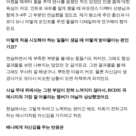
어렸을 때부터 춤을 추며 댄서를 꿈꿨던 적도 있었던 만큼 춤에 대한
욕심이 커요. 인트로 파트를 맡게 됐을 때 퍼포먼스 디렉터 선생님과
함께 3~4주 그 부분만 연습했을 정도죠. 제가 평소에 추던 춤선과 다
르다 보니 어떻게 포인트를 주면 좋을까 디테일하게 연구해야 했거
든요.
이렇게 처음 시도해야 하는 일들이 생길 때 어떻게 받아들이는 편인
가요?
연습하면서 제 부족한 부분을 볼 때는 힘들기도 하지만, 그래도 항상
결과물을 보면 나쁘지는 않았던 것 같거든요. 그런 결과물을 볼 때
그래도 무사히 잘 해냈구나, 뿌듯한 마음이 커요. 물론 자신감이 생
겼다가도 또다시 비슷한 상황이 오면 자책하게 되지만요.
사실 무대 위에서는 그런 부담이 전혀 느껴지지 않아서, BCD의 곡
메시지와 가장 잘 어울리는 멤버가 아닐까 상상했었어요
현실에서는 그렇게 하려고 노력하는 편이긴 해요. 저희가 전하고자
하는 메시지처럼 자신감을 가지려고 하죠.
베니에게 자신감을 주는 반응은