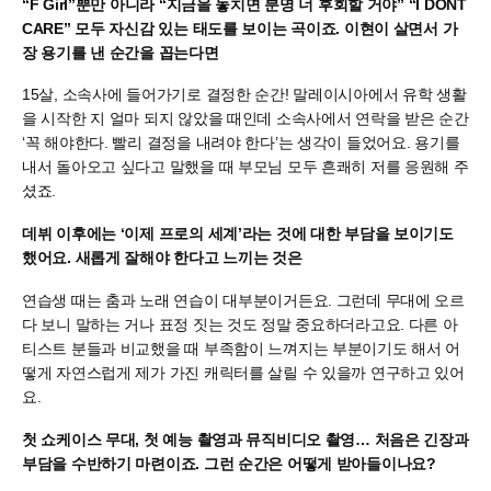
“F Girl”뿐만 아니라 “지금을 놓치면 분명 너 후회할 거야” “I DONT
CARE” 모두 자신감 있는 태도를 보이는 곡이죠. 이현이 살면서 가
장 용기를 낸 순간을 꼽는다면
15살, 소속사에 들어가기로 결정한 순간! 말레이시아에서 유학 생활
을 시작한 지 얼마 되지 않았을 때인데 소속사에서 연락을 받은 순간
‘꼭 해야한다. 빨리 결정을 내려야 한다’는 생각이 들었어요. 용기를
내서 돌아오고 싶다고 말했을 때 부모님 모두 흔쾌히 저를 응원해 주
셨죠.
데뷔 이후에는 ‘이제 프로의 세계’라는 것에 대한 부담을 보이기도
했어요. 새롭게 잘해야 한다고 느끼는 것은
연습생 때는 춤과 노래 연습이 대부분이거든요. 그런데 무대에 오르
다 보니 말하는 거나 표정 짓는 것도 정말 중요하더라고요. 다른 아
티스트 분들과 비교했을 때 부족함이 느껴지는 부분이기도 해서 어
떻게 자연스럽게 제가 가진 캐릭터를 살릴 수 있을까 연구하고 있어
요.
첫 쇼케이스 무대, 첫 예능 촬영과 뮤직비디오 촬영… 처음은 긴장과
부담을 수반하기 마련이죠. 그런 순간은 어떻게 받아들이나요?