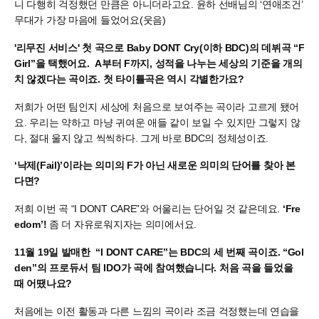
니 다행히 걱정했던 만큼은 아니더라고요. 윤하 선배님의 ‘연애조건’
무대가 가장 마음에 들었어요(웃음)
'리무진 서비스' 첫 곡으로 Baby DONT Cry(이하 BDC)의 데뷔곡 “F
Girl”을 택했어요. A부터 F까지, 성적을 나누는 세상의 기준을 개의
치 않겠다는 곡이죠. 첫 타이틀곡은 역시 각별한가요?
저희가 어떤 팀인지 세상에 처음으로 보여주는 곡이라 고르게 됐어
요. 우리는 약하고 마냥 귀여운 애들 같이 보일 수 있지만 그렇지 않
다, 절대 울지 않고 씩씩하다. 그게 바로 BDC의 정체성이죠.
‘낙제(Fail)’이라는 의미의 F가 아닌 새로운 의미의 단어를 찾아 본
다면?
저희 이번 곡 “I DONT CARE”와 어울리는 단어일 것 같은데요.
‘Fre
edom’!
좀 더 자유로워지자는 의미에서요.
11월 19일 발매한 “I DONT CARE”는 BDC의 세 번째 곡이죠. “Gol
den”의 프로듀서 팀 IDO가 곡에 참여했습니다. 처음 곡을 들었을
때 어땠나요?
처음에는 이전 활동과 다른 느낌의 곡이라 조금 걱정했는데 연습을