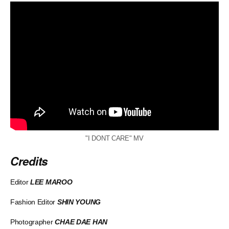
?si=kCzdTF0T2U1ddU7w
"I DONT CARE" MV
Credits
Editor
LEE MAROO
Fashion Editor
SHIN YOUNG
Photographer
CHAE DAE HAN