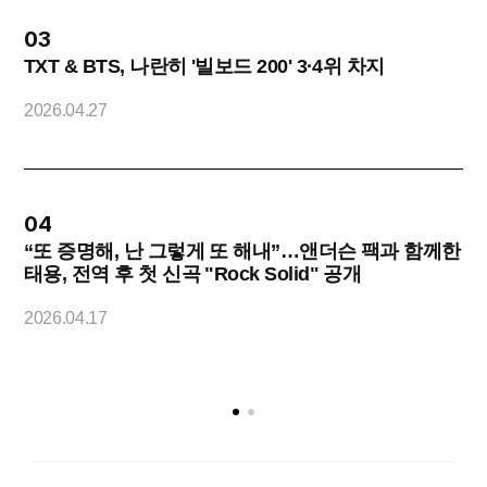
03
TXT & BTS, 나란히 '빌보드 200' 3·4위 차지
2026.04.27
2
04
“또 증명해, 난 그렇게 또 해내”…앤더슨 팩과 함께한
태용, 전역 후 첫 신곡 "Rock Solid" 공개
2
2026.04.17