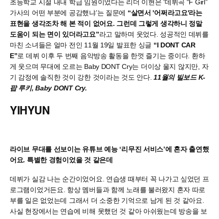
초등학교 시절 내내 학급 임원이었다는 리더 이현은 ‘데뷔곡 “F Girl”
가사의 어떤 부분에 공감했냐’는 질문에
“살면서 '어쩌라고요'라는
표현을 생각조차 해 본 적이 없어요. 그런데 그렇게 생각하니 정말
도움이 되는 면이 있더라고요”
라고 말하며 웃었다. 성공적인 데뷔를
마친 소녀들은 얼마 전인 11월 19일 발표한 싱글
“I DONT CAR
E”
로 데뷔 이후 두 번째 음악방송 활동을 한껏 즐기는 중이다. 환하
게 웃으며 무대에 오르는 Baby DONT Cry는 더이상 울지 않지만, 자
기 감정에 솔직한 것이 강한 것이라는 것도 안다.
11월의 빌보드 K-
팝 루키, Baby DONT Cry.
Y
IHYUN
라이브 무대를 선보이는 유튜브 예능 ‘리무진 서비스’에 혼자 출연했
어요. 특별한 경험이었을 것 같은데
데뷔가 실감 나는 순간이었어요. 연습생 때부터 꼭 나가고 싶었던 프
로그램이었거든요. 항상 멤버들과 함께 노래를 불러왔지 혼자 따로
부를 일은 없었는데 그래서 더 소중한 기억으로 남게 된 것 같아요.
사실 현장에서는 연습에 비해 못했던 것 같아 아쉬웠는데 방송을 보