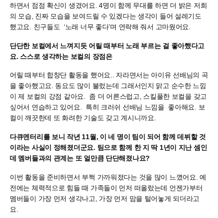
하면서 점점 확신이 생겼어요. 4명이 함께 무대를 하면 더 밝은 저희
의 모습, 진짜 모습을 보여드릴 수 있겠다는 생각이 들어 설레기도
했고요. 친구들도 ‘노래 너무 좋다’며 연락해 줘서 고마웠어요.
단단한 보컬에서 느껴지듯 어릴 때부터 노래 부르는 걸 좋아했다고
요. 스스로 생각하는 보컬의 장점은
어릴 때부터 합창단 활동을 했어요.. 자라면서는 아이유 선배님의 곡
을 좋아했고요. 동요도 많이 불렀는데 그래서인지 맑고 순수한 느낌
이 제 보컬의 강점 같아요. 좀 더 어른스럽고, 스킬풀한 보컬을 갖고
싶어서 연습하고 있어요. 특히 크러쉬 선배님 느낌을 좋아해요. 보
컬이 깨끗한데 또 화려한 기술도 갖고 계시니까요.
다큐멘터리를 보니 작년 11월, 이 네 명이 팀이 되어 함께 데뷔할 것
이라는 사실이 정해졌더군요. 팀으로 함께 한 지 딱 1년이 지난 셈인
데 멤버들과의 관계는 또 얼만큼 단단해졌나요?
이번 활동을 준비하면서 부쩍 가까워졌다는 것을 많이 느꼈어요. 예
전에는 체력적으로 힘들 때 가족들이 먼저 떠올랐는데 언젠가부터
멤버들이 가장 먼저 생각나고, 가장 먼저 맘을 털어놓게 되더라고
요.