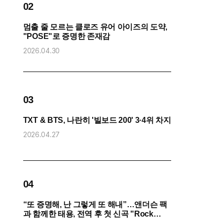
02
0
멈출 줄 모르는 클로즈 유어 아이즈의 도약,
방
"POSE"로 증명한 존재감
“
2026.04.30
2
0
03
화
TXT & BTS, 나란히 '빌보드 200' 3·4위 차지
2026.04.27
2
04
0
“또 증명해, 난 그렇게 또 해내”…앤더슨 팩
코
과 함께한 태용, 전역 후 첫 신곡 "Rock