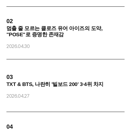
02
0
멈출 줄 모르는 클로즈 유어 아이즈의 도약,
"POSE"로 증명한 존재감
O
2026.04.30
2
03
0
TXT & BTS, 나란히 '빌보드 200' 3·4위 차지
2026.04.27
2
04
0