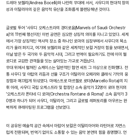
드레아 보첼리(Andrea Bocelli)와 나란히 무대에 서서, 사우디의 현대적 창의
성과 이탈리아의 깊은 음악적 유산을 조화롭게 블렌딩해낸 것이다.
글로벌 투어 '사우디 오케스트라의 경이로움(Marvels of Saudi Orchestr
a)'의 11번째 행선지인 이번 공연은 심오한 상징적 의미를 지니고 있었다. 세계
에서 가장 상징적인 역사적 장소 중 하나인 로마의 심장부에서 사우디의 목소
리가 울려 퍼지고, 여기에 보첼리와 같은 세계적인 보컬 거장이 힘을 보태면서,
이날 밤은 두 국가와 두 음악적 시대, 그리고 번역이 필요하기도 전에 이미 멜
로디로 교감한 관객들을 잇는 살아있는 가교로 거듭났다.
무대 위에서 펼쳐진 쇼케이스는 일반적인 협연 세트 그 이상으로 진화했다. 전
통 사우디 및 아랍의 리듬과 선율 구조가 이탈리아 오페라와 클래식 기악의 웅
장함과 매끄럽게 뒤섞였다. 마에스트로 마르첼로 로타(Marcello Rota)의 지
휘 아래, 사우디 국립 오케스트라 및 합창단 소속 음악가 32명이 로마 현지의
'오케스트라 폰타네 디 로마(Orchestra Fontane di Roma)' 소속 음악가 3
0명과 하나가 되어 사우디, 이탈리아, 그리고 글로벌 레퍼토리를 아우르는 완
벽하게 큐레이팅된 프로그램을 선보였다.
이 공유된 예술적 공간 속에서 아랍어 보컬은 이탈리아어와 라틴어로 자연스
럽게 전환되며, 번역기 없이도 소통할 수 있는 음악 본연의 힘을 증명했다. 언