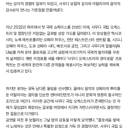
어는 감각적 경험의 일부가 되었고, 사우디 보컬의 깊이와 이탈리아의 음악적
감수성이 만나는 기준점을 만들어냈다.
지난 2022년 파리에서 첫 국제 쇼케이스를 선보인 이래, 사우디 국립 오케스
트라 및 합창단은 거침없는 글로벌 성장 가도를 달려왔다. 이 앙상블은 멕시코
시티, 뉴욕 메트로폴리탄 오페라 하우스, 런던 웨스트민스터 센트럴 홀, 시드니
오페라 하우스, 도쿄 오페라 시티, 베르사유 궁전, 그리고 사우디의 알울라(Al
Ula)를 거쳐 로마 콜로세움 고고학 공원에 이르기까지 국제적 발자취를 꾸준
히 넓혀왔다. 매번 이정표를 세울 때마다 '사우디 오케스트라의 경이로움' 프로
젝트는 전 세계의 완전히 다른 관객들을 매료시키는 독보적인 능력을 계속해
서 입증하고 있다.
하지만 로마는 유독 남다른 울림을 선사했다. 클래식 음악과 오페라의 뿌리를
둔 이탈리아는 음악을 단순한 엔터테인먼트가 아니라 문화적 영혼의 필수적인
조각으로 여긴다. 이러한 공간에 사우디 국립 오케스트라가 존재한다는 것 자
체가 끊임없이 확장되는 글로벌 여정에서 지극히 자연스러우면서도 결정적인
한 걸음으로 다가왔다.
공연을 마친 후 보첼리는 그날 밤의 감동을 이렇게 요약했다. "콜로세움 옆에
서 노래하는 것은 언제나 특별한 감정으로 가득 찬 경험이지만, 사우디 국립 오