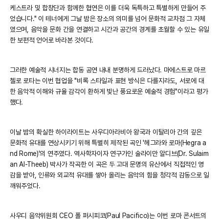
케스트라 및 합창단과 함께한 협연은 이를 더욱 독특하고 특별하게 만들어 주
었습니다." 이 테너에게 그날 밤은 장소의 의미를 넘어 문화적 교차점 그 자체
였으며, 음악을 문화 간을 연결하고 시간과 공간의 경계를 초월할 수 있는 유일
한 보편적 언어로 바라본 것이다.
그러한 예술적 시너지는 합동 공연 내내 분명하게 드러났다. 마에스트로 마르
첼로 로타는 이번 협업을 "비록 스타일과 표현 방식은 다를지라도, 서로에 대
한 음악적 이해와 규율 감각이 환하게 빛난 풍요로운 예술적 경험"이라고 평가
했다.
이날 밤의 확실한 하이라이트는 사우디아라비아 왕국과 이탈리아 간의 깊은
문화적 유대를 연상시키기 위해 특별히 제작된 곡인 '헤그라와 로마(Hegra a
nd Rome)'의 연주였다. 역사학자이자 연구가인 술라이만 알디브(Dr. Sulaim
an Al-Theeb) 박사가 작곡한 이 곡은 두 고대 문명의 유산에서 직접적인 영
감을 받아, 인류와 외교적 유대를 쌓아 올리는 음악의 힘을 청각적 감동으로 일
깨워주었다.
사우디 음악위원회 CEO 폴 퍼시피코(Paul Pacifico)는 이번 로마 콘서트의