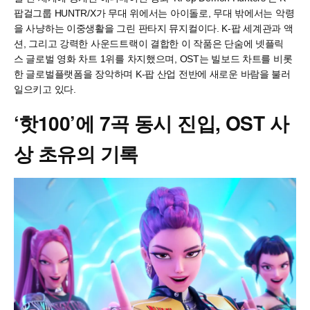
팝걸그룹 HUNTR/X가 무대 위에서는 아이돌로, 무대 밖에서는 악령
을 사냥하는 이중생활을 그린 판타지 뮤지컬이다. K-팝 세계관과 액
션, 그리고 강력한 사운드트랙이 결합한 이 작품은 단숨에 넷플릭
스 글로벌 영화 차트 1위를 차지했으며, OST는 빌보드 차트를 비롯
한 글로벌플랫폼을 장악하며 K-팝 산업 전반에 새로운 바람을 불러
일으키고 있다.
‘
핫
100’
에
7
곡
동시
진입
, OST
사
상
초유의
기록