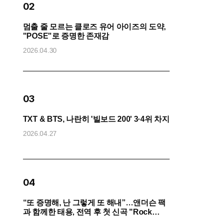
02
멈출 줄 모르는 클로즈 유어 아이즈의 도약,
방
"POSE"로 증명한 존재감
“
2026.04.30
2
0
03
화
TXT & BTS, 나란히 '빌보드 200' 3·4위 차지
2026.04.27
2
04
“또 증명해, 난 그렇게 또 해내”…앤더슨 팩
코
과 함께한 태용, 전역 후 첫 신곡 "Rock