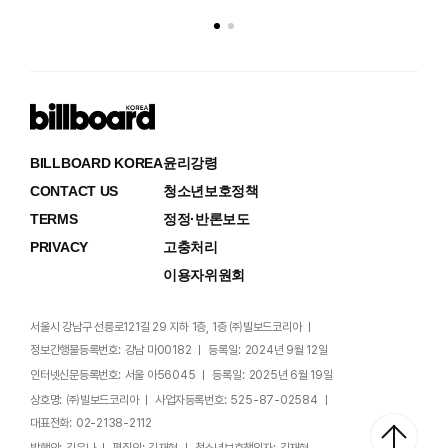
BILLBOARD KOREA
윤리강령
CONTACT US
청소년보호정책
TERMS
정정·반론보도
PRIVACY
고충처리
이용자위원회
서울시 강남구 선릉로121길 29 지하 1층, 1층 ㈜빌보드코리아
정보간행물등록번호:
강남 마00182
등록일:
2024년 9월 12일
인터넷신문등록번호:
서울 아56045
등록일:
2025년 6월 19일
상호명:
㈜빌보드코리아
사업자등록번호:
525-87-02584
대표전화:
02-2138-2112
발행인:
김유나
편집인:
김재현
청소년보호책임자:
김재현