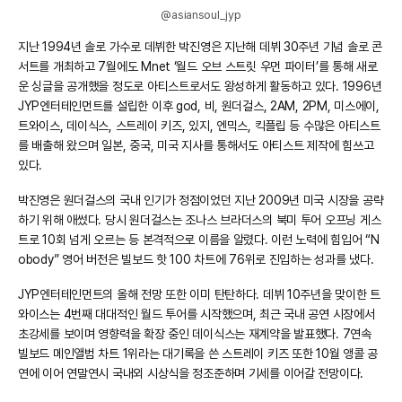
@asiansoul_jyp
지난 1994년 솔로 가수로 데뷔한 박진영은 지난해 데뷔 30주년 기념 솔로 콘
서트를 개최하고 7월에도 Mnet ‘월드 오브 스트릿 우먼 파이터’를 통해 새로
운 싱글을 공개했을 정도로 아티스트로서도 왕성하게 활동하고 있다. 1996년
JYP엔터테인먼트를 설립한 이후 god, 비, 원더걸스, 2AM, 2PM, 미스에이,
트와이스, 데이식스, 스트레이 키즈, 있지, 엔믹스, 킥플립 등 수많은 아티스트
를 배출해 왔으며 일본, 중국, 미국 지사를 통해서도 아티스트 제작에 힘쓰고
있다.
박진영은 원더걸스의 국내 인기가 정점이었던 지난 2009년 미국 시장을 공략
하기 위해 애썼다. 당시 원더걸스는 조나스 브라더스의 북미 투어 오프닝 게스
트로 10회 넘게 오르는 등 본격적으로 이름을 알렸다. 이런 노력에 힘입어 “N
obody” 영어 버전은 빌보드 핫 100 차트에 76위로 진입하는 성과를 냈다.
JYP엔터테인먼트의 올해 전망 또한 이미 탄탄하다. 데뷔 10주년을 맞이한 트
와이스는 4번째 대대적인 월드 투어를 시작했으며, 최근 국내 공연 시장에서
초강세를 보이며 영향력을 확장 중인 데이식스는 재계약을 발표했다. 7연속
빌보드 메인앨범 차트 1위라는 대기록을 쓴 스트레이 키즈 또한 10월 앵콜 공
연에 이어 연말연시 국내외 시상식을 정조준하며 기세를 이어갈 전망이다.