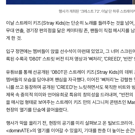
행사가 개최된 '크레스트 72'. 이날 단 하루 스트레
이날 스트레이 키즈(Stray Kids)는 단순히 노래를 들려주는 것을 넘
무대 연출, 경기장 편의점을 닮은 케이터링 존, 팬들이 직접 메시지를 
게 한 것.
입구 정면에는 멤버들이 앉을 선수석이 마련돼 있었고, 그 너머 스크린
록된 수록곡 '0801' 스트릿 버전 티저 영상과 '삐처리', 'CREED',
유튜브를 통해 선공개된 ‘0801’은 스트레이 키즈(Stray Kids)의
멤버들의 모습을 담아내며 팬심을 자극했다. 이어진 ‘삐처리’는 강렬한
니를 쓰고 등장하며 공개된 ‘CREED’는 느릿하면서도 묵직한 비트와 방찬
제목 속 중의적 의미와 언어유희로 특유의 창의성을 드러내며, “반전의
을 매시업 형태로 보여주는 스트레이 키즈 만의 시그니처 콘텐츠인 Mashu
현장의 열기를 단숨에 끌어올렸다.
행사가 막을 올리기 전, 현장의 공기를 미리 살펴보고 온 빌보드코리아.
<dominATE>의 열기를 이어갈 수 있을지, 기대를 한층 더 높이는 순간이었