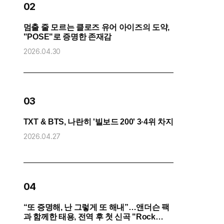
02
멈출 줄 모르는 클로즈 유어 아이즈의 도약,
방
"POSE"로 증명한 존재감
“
2026.04.30
2
0
03
화
TXT & BTS, 나란히 '빌보드 200' 3·4위 차지
2026.04.27
2
04
“또 증명해, 난 그렇게 또 해내”…앤더슨 팩
코
과 함께한 태용, 전역 후 첫 신곡 "Rock