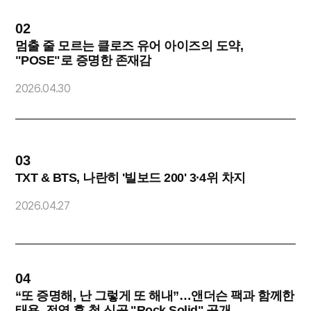
02
0
멈출 줄 모르는 클로즈 유어 아이즈의 도약,
"POSE"로 증명한 존재감
O
2026.04.30
2
03
0
TXT & BTS, 나란히 '빌보드 200' 3·4위 차지
2026.04.27
2
04
0
“또 증명해, 난 그렇게 또 해내”…앤더슨 팩과 함께한
태용, 전역 후 첫 신곡 "Rock Solid" 공개