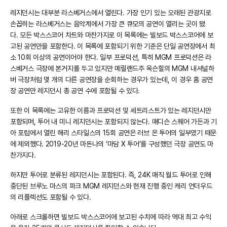
레지던시는 대부분 라스베거스에서 열린다. 가장 인기 있는 오래된 관광지로
손꼽히는 라스베거스는 음악계에서 가장 큰 큐모의 공연이 열리는 곳이 됐
다. 모든 박스스코어 차트와 마찬가지로 이 목록에는 빌보드 박스스코어에 보
고된 공연만을 포함한다. 이 목록에 포함되기 위한 기준은 단일 공연장에서 최
소 10회 이상의 공연이어야 한다. 일부 프로덕션, 특히 MGM 프로덕션은 라
스베거스 극장에 본거지를 두고 있지만 메릴랜드주 옥슨힐의 MGM 내셔널하
버 극장처럼 몇 개의 다른 공연장을 순회하는 경우가 있는데, 이 경우 홈 공연
장 공연만 레지던시 총 공연 수에 포함될 수 있다.
또한 이 목록에는 고유한 이름과 프로덕션 및 세트리스트가 있는 레지던시만
포함되며, 투어 내 미니 레지던시는 포함되지 않는다. 매디슨 스퀘어 가든과 기
아 포럼에서 열린 해리 스타일스의 15회 공연은 러브 온 투어의 일부였기 때문
에 제외했다. 2019-20년 마돈나의 ‘마담 X 투어’를 구성했던 극장 공연도 마
찬가지다.
하지만 투어로 분류된 레지던시는 포함된다. 즉, 24K 매직 월드 투어로 인해
중단된 브루노 마스의 파크 MGM 레지던스와 현재 진행 중인 캐리 언더우드
의 리플렉션도 포함될 수 있다.
아래로 스크롤하면 빌보드 박스스코어에 보고된 수치에 따라 역대 최고 수익