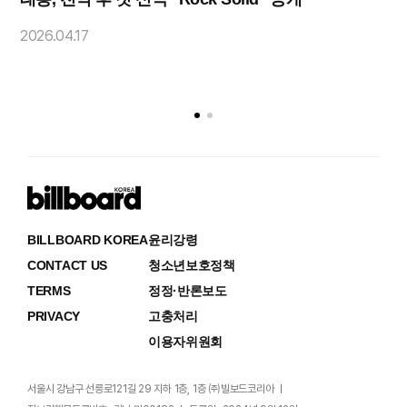
2
2026.04.17
BILLBOARD KOREA
윤리강령
CONTACT US
청소년보호정책
TERMS
정정·반론보도
PRIVACY
고충처리
이용자위원회
서울시 강남구 선릉로121길 29 지하 1층, 1층 ㈜빌보드코리아