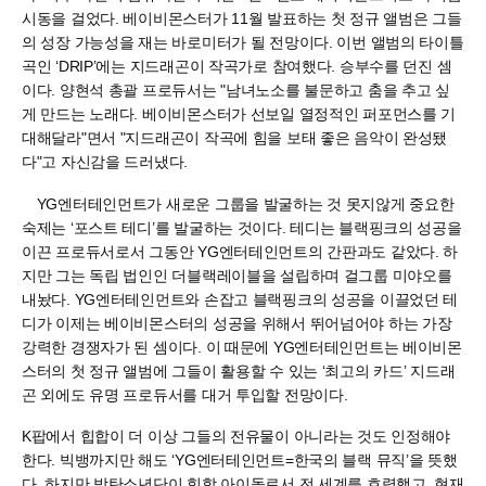
시동을 걸었다. 베이비몬스터가 11월 발표하는 첫 정규 앨범은 그들
의 성장 가능성을 재는 바로미터가 될 전망이다. 이번 앨범의 타이틀
곡인 ‘DRIP’에는 지드래곤이 작곡가로 참여했다. 승부수를 던진 셈
이다. 양현석 총괄 프로듀서는 "남녀노소를 불문하고 춤을 추고 싶
게 만드는 노래다. 베이비몬스터가 선보일 열정적인 퍼포먼스를 기
대해달라"면서 "지드래곤이 작곡에 힘을 보태 좋은 음악이 완성됐
다"고 자신감을 드러냈다.
YG엔터테인먼트가 새로운 그룹을 발굴하는 것 못지않게 중요한
숙제는 ‘포스트 테디’를 발굴하는 것이다. 테디는 블랙핑크의 성공을
이끈 프로듀서로서 그동안 YG엔터테인먼트의 간판과도 같았다. 하
지만 그는 독립 법인인 더블랙레이블을 설립하며 걸그룹 미야오를
내놨다. YG엔터테인먼트와 손잡고 블랙핑크의 성공을 이끌었던 테
디가 이제는 베이비몬스터의 성공을 위해서 뛰어넘어야 하는 가장
강력한 경쟁자가 된 셈이다. 이 때문에 YG엔터테인먼트는 베이비몬
스터의 첫 정규 앨범에 그들이 활용할 수 있는 ‘최고의 카드’ 지드래
곤 외에도 유명 프로듀서를 대거 투입할 전망이다.
K팝에서 힙합이 더 이상 그들의 전유물이 아니라는 것도 인정해야
한다. 빅뱅까지만 해도 ‘YG엔터테인먼트=한국의 블랙 뮤직’을 뜻했
다. 하지만 방탄소년단이 힙합 아이돌로서 전 세계를 호령했고, 현재