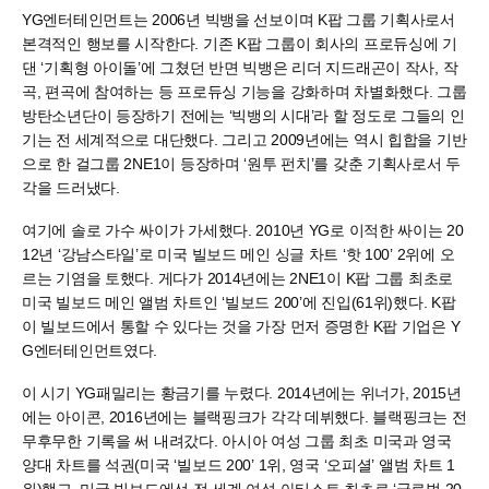
YG엔터테인먼트는 2006년 빅뱅을 선보이며 K팝 그룹 기획사로서
본격적인 행보를 시작한다. 기존 K팝 그룹이 회사의 프로듀싱에 기
댄 ‘기획형 아이돌’에 그쳤던 반면 빅뱅은 리더 지드래곤이 작사, 작
곡, 편곡에 참여하는 등 프로듀싱 기능을 강화하며 차별화했다. 그룹
방탄소년단이 등장하기 전에는 ‘빅뱅의 시대’라 할 정도로 그들의 인
기는 전 세계적으로 대단했다. 그리고 2009년에는 역시 힙합을 기반
으로 한 걸그룹 2NE1이 등장하며 ‘원투 펀치’를 갖춘 기획사로서 두
각을 드러냈다.
여기에 솔로 가수 싸이가 가세했다. 2010년 YG로 이적한 싸이는 20
12년 ‘강남스타일’로 미국 빌보드 메인 싱글 차트 ‘핫 100’ 2위에 오
르는 기염을 토했다. 게다가 2014년에는 2NE1이 K팝 그룹 최초로
미국 빌보드 메인 앨범 차트인 ‘빌보드 200’에 진입(61위)했다. K팝
이 빌보드에서 통할 수 있다는 것을 가장 먼저 증명한 K팝 기업은 Y
G엔터테인먼트였다.
이 시기 YG패밀리는 황금기를 누렸다. 2014년에는 위너가, 2015년
에는 아이콘, 2016년에는 블랙핑크가 각각 데뷔했다. 블랙핑크는 전
무후무한 기록을 써 내려갔다. 아시아 여성 그룹 최초 미국과 영국
양대 차트를 석권(미국 ‘빌보드 200’ 1위, 영국 ‘오피셜’ 앨범 차트 1
위)했고, 미국 빌보드에선 전 세계 여성 아티스트 최초로 ‘글로벌 20