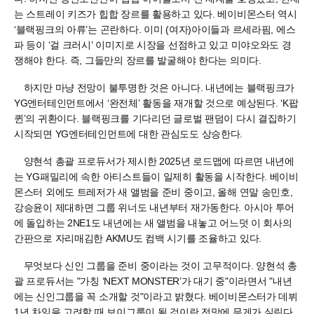
는 스트레이 키즈가 힙합 장르를 활용하고 있다. 베이비몬스터 역시
‘블랙핑크의 아류’는 곤란하다. 이미 (여자)아이들과 르세라핌, 에스
파 등이 ‘걸 크러시’ 이미지로 시장을 선점하고 있고 미야오와도 경
쟁해야 한다. 즉, 그들만의 장르를 발굴해야 한다는 의미다.
하지만 마냥 전망이 불투명한 것은 아니다. 내년에는 블랙핑크가
YG엔터테인먼트에서 ‘완전체’ 활동을 재개할 것으로 예상된다. ‘K팝
퀸’의 귀환이다. 블랙핑크를 기다리던 글로벌 팬덤이 다시 결집하기
시작되면 YG엔터테인먼트에 대한 관심도도 상승한다.
양현석 총괄 프로듀서가 제시한 2025년 로드맵에 따르면 내년에
는 YG패밀리에 속한 아티스트들이 일제히 활동을 시작한다. 베이비
몬스터 외에도 트레저가 새 앨범을 준비 중이고, 올해 연말 송민호,
강승윤이 제대하면 그룹 위너도 내년부터 재가동한다. 아시아 투어
에 돌입하는 2NE1도 내년에는 새 앨범을 내놓고 어느덧 이 회사의
간판으로 자리매김한 AKMU도 컴백 시기를 조율하고 있다.
무엇보다 신인 그룹을 준비 중이라는 것이 고무적이다. 양현석 총
괄 프로듀서는 "가칭 ‘NEXT MONSTER’가 대기 중"이라면서 "내년
에는 신인그룹을 꼭 소개할 것"이라고 밝혔다. 베이비몬스터가 데뷔
1년 차임을 고려할 때 보이그룹이 될 것이란 전망에 무게가 실린다.