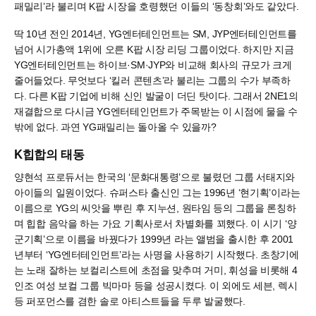
패밀리’라 불리며 K팝 시장을 호령했던 이들의 ‘동창회’와도 같았다.
딱 10년 전인 2014년, YG엔터테인먼트는 SM, JYP엔터테인먼트를
넘어 시가총액 1위에 오른 K팝 시장 리딩 그룹이었다. 하지만 지금
YG엔터테인먼트는 하이브·SM·JYP와 비교해 회사의 규모가 크게
줄어들었다. 무엇보다 ‘킬러 콘텐츠’라 불리는 그룹의 수가 부족하
다. 다른 K팝 기업에 비해 신인 발굴이 더딘 탓이다. 그래서 2NE1의
재결합으로 다시금 YG엔터테인먼트가 주목받는 이 시점에 물을 수
밖에 없다. 과연 YG패밀리는 돌아올 수 있을까?
K힙합의 태동
양현석 프로듀서는 한국의 ‘문화대통령’으로 불렸던 그룹 서태지와
아이들의 일원이었다. 슈퍼스타 출신인 그는 1996년 ‘현기획’이라는
이름으로 YG의 씨앗을 뿌린 후 지누션, 원타임 등의 그룹을 론칭하
며 힙합 음악을 하는 가요 기획사로서 차별화를 꾀했다. 이 시기 ‘양
군기획’으로 이름을 바꿨다가 1999년 라는 앨범을 출시한 후 2001
년부터 ‘YG엔터테인먼트’라는 사명을 사용하기 시작했다. 초창기에
는 노래 잘하는 보컬리스트에 초점을 맞추며 거미, 휘성을 비롯해 4
인조 여성 보컬 그룹 빅마마 등을 성공시켰다. 이 외에도 세븐, 렉시
등 퍼포먼스를 겸한 솔로 아티스트들을 두루 발굴했다.