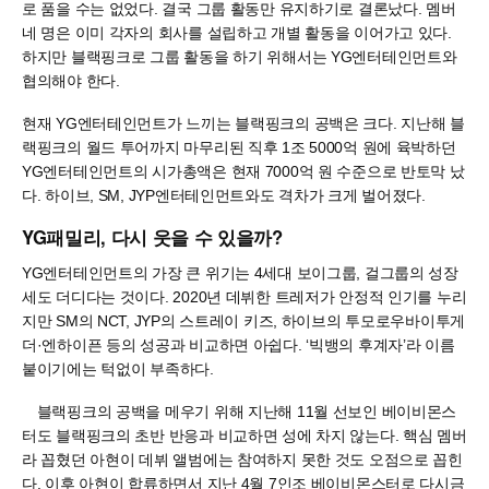
로 품을 수는 없었다. 결국 그룹 활동만 유지하기로 결론났다. 멤버
네 명은 이미 각자의 회사를 설립하고 개별 활동을 이어가고 있다.
하지만 블랙핑크로 그룹 활동을 하기 위해서는 YG엔터테인먼트와
협의해야 한다.
현재 YG엔터테인먼트가 느끼는 블랙핑크의 공백은 크다. 지난해 블
랙핑크의 월드 투어까지 마무리된 직후 1조 5000억 원에 육박하던
YG엔터테인먼트의 시가총액은 현재 7000억 원 수준으로 반토막 났
다. 하이브, SM, JYP엔터테인먼트와도 격차가 크게 벌어졌다.
YG패밀리, 다시 웃을 수 있을까?
YG엔터테인먼트의 가장 큰 위기는 4세대 보이그룹, 걸그룹의 성장
세도 더디다는 것이다. 2020년 데뷔한 트레저가 안정적 인기를 누리
지만 SM의 NCT, JYP의 스트레이 키즈, 하이브의 투모로우바이투게
더·엔하이픈 등의 성공과 비교하면 아쉽다. ‘빅뱅의 후계자’라 이름
붙이기에는 턱없이 부족하다.
블랙핑크의 공백을 메우기 위해 지난해 11월 선보인 베이비몬스
터도 블랙핑크의 초반 반응과 비교하면 성에 차지 않는다. 핵심 멤버
라 꼽혔던 아현이 데뷔 앨범에는 참여하지 못한 것도 오점으로 꼽힌
다. 이후 아현이 합류하면서 지난 4월 7인조 베이비몬스터로 다시금