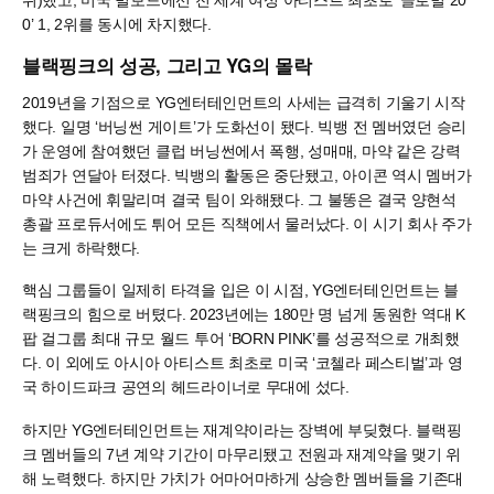
0’ 1, 2위를 동시에 차지했다.
블랙핑크의 성공, 그리고 YG의 몰락
2019년을 기점으로 YG엔터테인먼트의 사세는 급격히 기울기 시작
했다. 일명 ‘버닝썬 게이트’가 도화선이 됐다. 빅뱅 전 멤버였던 승리
가 운영에 참여했던 클럽 버닝썬에서 폭행, 성매매, 마약 같은 강력
범죄가 연달아 터졌다. 빅뱅의 활동은 중단됐고, 아이콘 역시 멤버가
마약 사건에 휘말리며 결국 팀이 와해됐다. 그 불똥은 결국 양현석
총괄 프로듀서에도 튀어 모든 직책에서 물러났다. 이 시기 회사 주가
는 크게 하락했다.
핵심 그룹들이 일제히 타격을 입은 이 시점, YG엔터테인먼트는 블
랙핑크의 힘으로 버텼다. 2023년에는 180만 명 넘게 동원한 역대 K
팝 걸그룹 최대 규모 월드 투어 ‘BORN PINK’를 성공적으로 개최했
다. 이 외에도 아시아 아티스트 최초로 미국 ‘코첼라 페스티벌’과 영
국 하이드파크 공연의 헤드라이너로 무대에 섰다.
하지만 YG엔터테인먼트는 재계약이라는 장벽에 부딪혔다. 블랙핑
크 멤버들의 7년 계약 기간이 마무리됐고 전원과 재계약을 맺기 위
해 노력했다. 하지만 가치가 어마어마하게 상승한 멤버들을 기존대