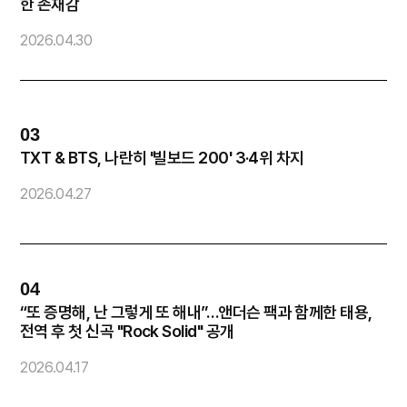
한 존재감
2026.04.30
2
03
0
TXT & BTS, 나란히 '빌보드 200' 3·4위 차지
화
2026.04.27
2
04
0
“또 증명해, 난 그렇게 또 해내”…앤더슨 팩과 함께한 태용,
코
전역 후 첫 신곡 "Rock Solid" 공개
2
2026.04.17