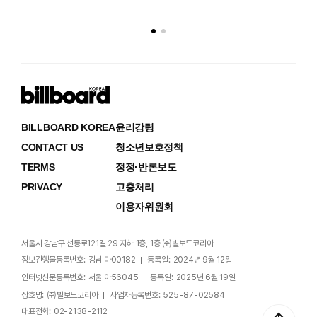
BILLBOARD KOREA
윤리강령
CONTACT US
청소년보호정책
TERMS
정정·반론보도
PRIVACY
고충처리
이용자위원회
서울시 강남구 선릉로121길 29 지하 1층, 1층 ㈜빌보드코리아
정보간행물등록번호:
강남 마00182
등록일:
2024년 9월 12일
인터넷신문등록번호:
서울 아56045
등록일:
2025년 6월 19일
상호명:
㈜빌보드코리아
사업자등록번호:
525-87-02584
대표전화:
02-2138-2112