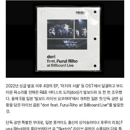
2022년 싱글 발표 이후 4장의 EP, '미지의 서울' 등 OST에서 달콤하고 부드
러운 목소리를 전해온 R&B 아티스트 도리(dori)가 빌보드와 또 한 번 조우했
다. 올해 5월 일본 '빌보드 라이브 요코하마'에서 개최한 일본 첫 단독 공연 실
황을 담은 라이브 음원 "dori feat. Furui Riho at Billboard Live"를 발표한
것.
단독 공연 특별한 무대로, 일본 홋카이도 출신의 싱어송라이너 후루이 리호( F
urui Riho)와의 콜라보레이션 곡 "Sketch" 라이브 음원이 수록되어 더욱 특