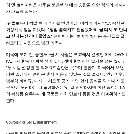
의 옛 코리아타운 사무실 분홍색 벽에는 승한을 향한 격려의 메시지
가 가득할 정도다.
"팬들로부터 정말 큰 에너지를 얻었어요" 여정의 마지막날, 승한은
회상하듯 말을 꺼냈다.
"정말 솔직하고 진실됐어요. 곧 다시 또 만나
고 싶다는 생각이 들었죠"
승한이 이번 투어의 빛나는 순간들을 폴
라로이드 사진으로 남긴 이유다.
미국에 오기 전, 승한&소울 세 사람은 도쿄에서 열렸던 SM TOWN L
IVE에서 함께 여행한 적이 있다. 셋이 함께하며 즐거운 점은 뭘까?
"두 사람은 정말 잘 먹어요!" 승한은 웃으며 말한다. 미국에서 보낸
이번 일정에서 승한은 혼자 마음껏 맛있는 것을 즐겼다. 인앤아웃,
남부식 바비큐, 피자... "새로운 곳에 가면 현지 음식을 먹거나 새로
운 맛에 도전하는 걸 좋아하거든요" 라고 말하지만 한편 승한은 LA
의 북창동 순두부찌개 국물을 미처 맛보지 못한 것을 아쉬워하기도
한다.
Courtesy of SM Entertainment
소규모 인원으로 움직인 덕분에 승한은 때때로 즉흥적인 순간을 맞