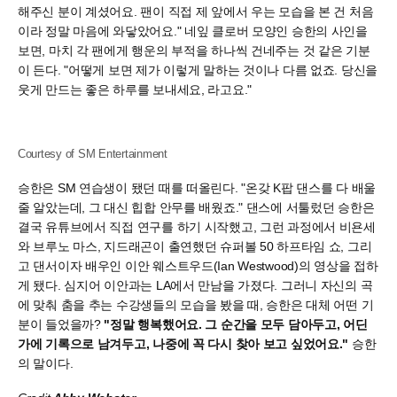
해주신 분이 계셨어요. 팬이 직접 제 앞에서 우는 모습을 본 건 처음
이라 정말 마음에 와닿았어요." 네잎 클로버 모양인 승한의 사인을
보면, 마치 각 팬에게 행운의 부적을 하나씩 건네주는 것 같은 기분
이 든다. "어떻게 보면 제가 이렇게 말하는 것이나 다름 없죠. 당신을
웃게 만드는 좋은 하루를 보내세요, 라고요."
Courtesy of SM Entertainment
승한은 SM 연습생이 됐던 때를 떠올린다. "온갖 K팝 댄스를 다 배울
줄 알았는데, 그 대신 힙합 안무를 배웠죠." 댄스에 서툴렀던 승한은
결국 유튜브에서 직접 연구를 하기 시작했고, 그런 과정에서 비욘세
와 브루노 마스, 지드래곤이 출연했던 슈퍼볼 50 하프타임 쇼, 그리
고 댄서이자 배우인 이안 웨스트우드(Ian Westwood)의 영상을 접하
게 됐다. 심지어 이안과는 LA에서 만남을 가졌다. 그러니 자신의 곡
에 맞춰 춤을 추는 수강생들의 모습을 봤을 때, 승한은 대체 어떤 기
분이 들었을까?
"정말 행복했어요. 그 순간을 모두 담아두고, 어딘
가에 기록으로 남겨두고, 나중에 꼭 다시 찾아 보고 싶었어요."
승한
의 말이다.