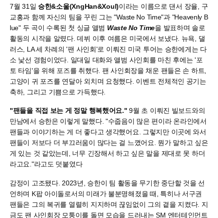
7월 31일
승한&소울(XngHan&Xoul)
이라는 이름으로 댄서 장율, 구
교홍과 함께 자신의 팀을 꾸린 그는 "Waste No Time"과 "Heavenly B
lue" 두 곡이 수록된 첫 싱글 앨범
Waste No Time
을 발표하며 솔로
활동의 시작을 알렸다. 데뷔 이후 여름은 미국에서 보냈다. 뉴욕, 댈
러스, LA 세 차례의 '팬 사인회'로 이뤄진 미국 투어는 승한에게는 다
소 낯선 경험이었다. 일대일 대화와 앨범 사인회를 마친 후에는 '포
토 타임'을 위해 포즈를 취했다. 팬 사인회장을 채운 팬들은 손 하트,
고양이 귀 포즈를 연달아 외치며 요청했다. 이벤트 전체적인 공기는
축하, 그리고 기쁨으로 가득했다.
"팬들을 직접 보는 게 정말 행복했어요."
9월 초 이뤄진 빌보드와의
만남에서 승한은 이렇게 말했다. "수줍음이 많은 편이라 온라인에서
팬들과 이야기하는 게 더 좋다고 생각했어요. 그렇지만 이곳에 와서
팬들이 저보다 더 부끄러움이 많다는 걸 느꼈어요. 뭔가 말하고 싶은
게 있는 것 같았는데, 너무 긴장해서 하고 싶은 말을 제대로 못 하더
라고요."라고도 덧붙였다
감정이 고조됐다. 2023년, 승한이 팀 활동을 무기한 중단할 것을 선
언하며 K팝 아이돌로서의 미래가 불분명해졌을 때, 특히나 서구권
팬들은 그의 복귀를 열렬히 지지하며 끊임없이 그의 곁을 지켰다. 지
금도 팬 사인회장 모퉁이를 돌면 모습을 드러내는 SM 엔터테인먼트