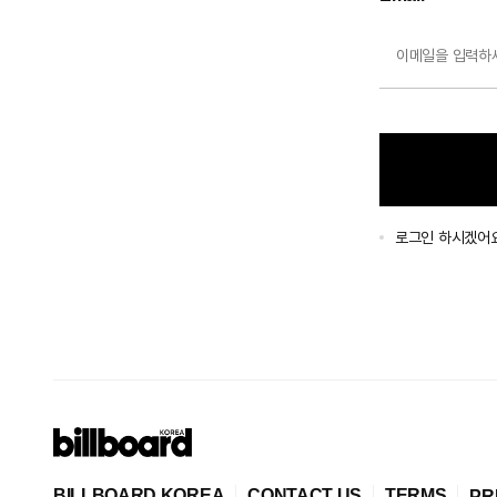
로그인 하시겠어
BILLBOARD KOREA
CONTACT US
TERMS
PR