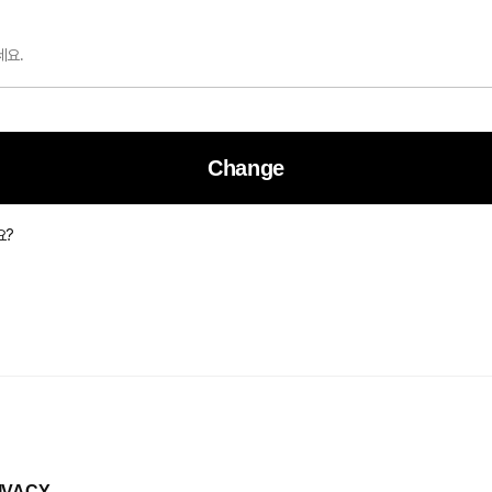
Change
요?
IVACY